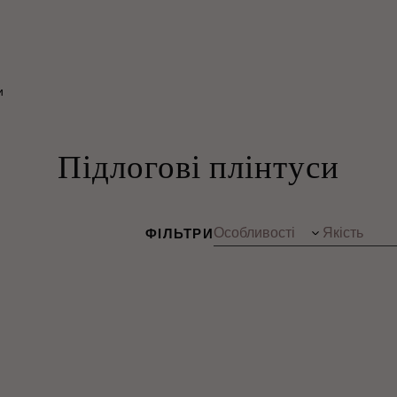
и
Підлогові плінтуси
ФІЛЬТРИ