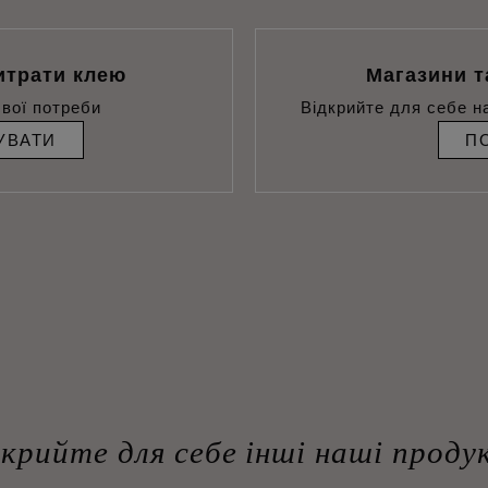
итрати клею
Магазини т
свої потреби
Відкрийте для себе н
УВАТИ
П
дкрийте для себе інші наші проду