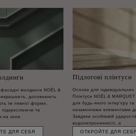
Підлогові плінтуси
олдинги
Основа для індивідуальних і
і фасадні молдинги NOËL &
Плінтуси NOËL & MARQUET 
икрашають, доповнюють
для будь-якого інтер’єру та
ють їм певної форми,
незамінними елементами д
 підкреслюючи та
Завдяки особливій ударостій
х на зони.
водонепроникності, а
ТЕ ДЛЯ СЕБЯ
ОТКРОЙТЕ ДЛЯ СЕБ