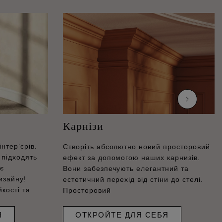
Карнізи
нтер’єрів.
Створіть абсолютно новий просторовий
підходять
ефект за допомогою наших карнизів.
 є
Вони забезпечують елегантний та
изайну!
естетичний перехід від стіни до стелі.
кості та
Просторовий
Я
ОТКРОЙТЕ ДЛЯ СЕБЯ