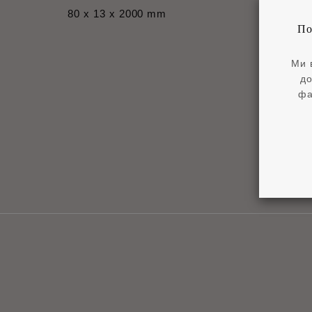
80 x 13 x 2000 mm
80 x 1
По
Ми 
до
фа