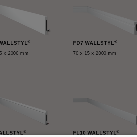
®
®
 WALLSTYL
FD7 WALLSTYL
15 x 2000 mm
70 x 15 x 2000 mm
®
®
ALLSTYL
FL10 WALLSTYL