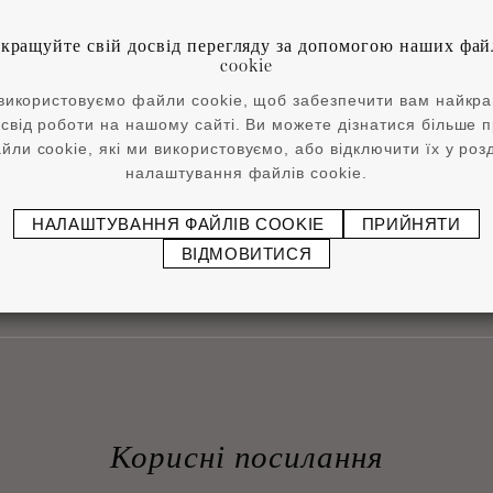
3 x 2000 mm
50 x 8 x 2000 mm
кращуйте свій досвід перегляду за допомогою наших фай
cookie
використовуємо файли cookie, щоб забезпечити вам найкр
свід роботи на нашому сайті. Ви можете дізнатися більше 
1
2
›
»
йли cookie, які ми використовуємо, або відключити їх у розд
налаштування файлів cookie.
ПОВЕРНУТИСЯ НА ПОЧАТОК СТОРІНКИ
НАЛАШТУВАННЯ ФАЙЛІВ COOKIE
ПРИЙНЯТИ
ВІДМОВИТИСЯ
Корисні посилання