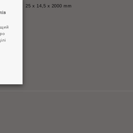
25 x 14,5 x 2000 mm
лів
ащий
про
ілі