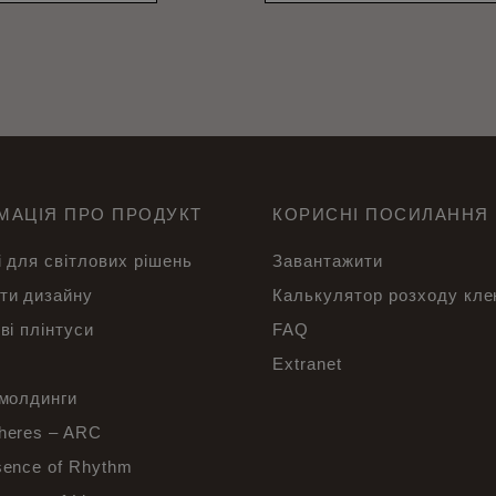
МАЦІЯ ПРО ПРОДУКТ
КОРИСНІ ПОСИЛАННЯ
 для світлових рішень
Завантажити
ти дизайну
Калькулятор розходу кл
ві плінтуси
FAQ
Extranet
 молдинги
heres – ARC
sence of Rhythm