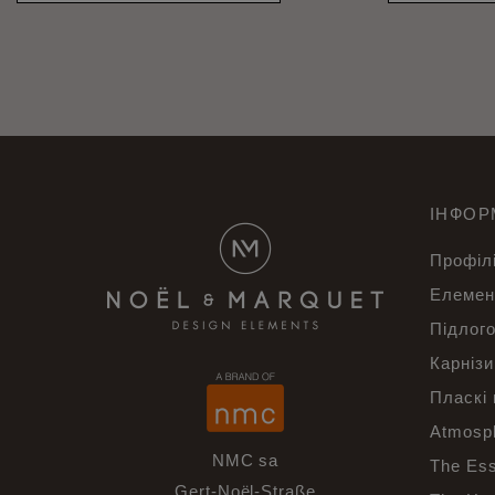
ІНФОР
Профілі
Елемен
Підлого
Карнізи
Пласкі
Atmosp
NMC sa
The Es
Gert-Noël-Straße