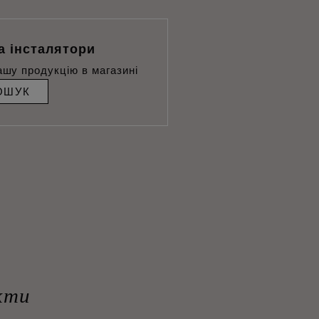
а інсталятори
ашу продукцію в магазині
ОШУК
кти