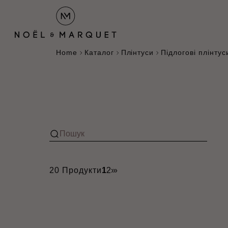
Home
Каталог
Плінтуси
Підлогові плінтус
20 Продукти
1
2
›
»