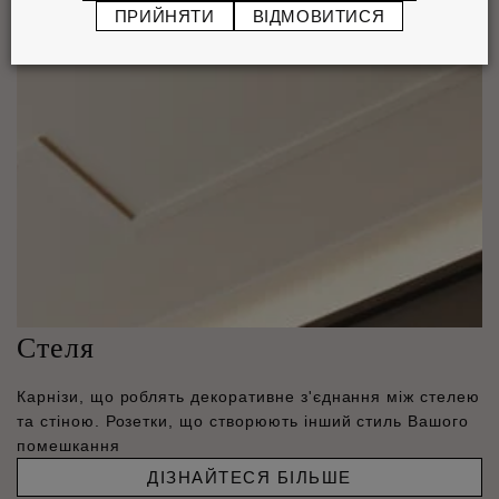
ПРИЙНЯТИ
ВІДМОВИТИСЯ
Стеля
Карнізи, що роблять декоративне з'єднання між стелею
та стіною. Розетки, що створюють інший стиль Вашого
помешкання
ДІЗНАЙТЕСЯ БІЛЬШЕ