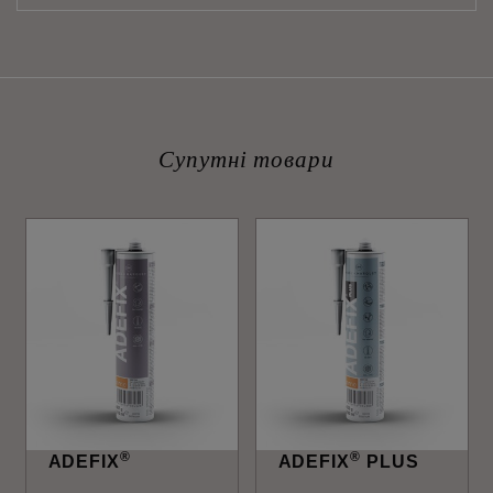
Супутні товари
®
®
ADEFIX
ADEFIX
PLUS