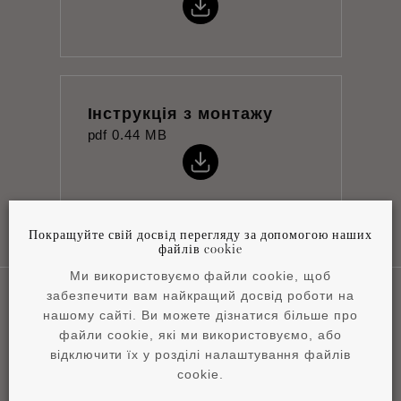
Інструкція з монтажу
pdf
0.44 MB
Покращуйте свій досвід перегляду за допомогою наших
файлів cookie
Ми використовуємо файли cookie, щоб
забезпечити вам найкращий досвід роботи на
нашому сайті. Ви можете дізнатися більше про
Наші сфери застосування
файли cookie, які ми використовуємо, або
відключити їх у розділі налаштування файлів
cookie.