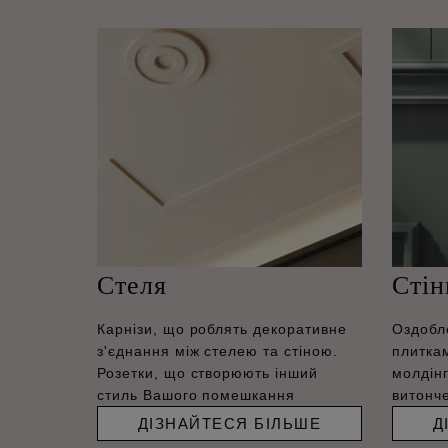
Стеля
Стін
Карнізи, що роблять декоративне
Оздобл
з'єднання між стелею та стіною.
плитка
Розетки, що створюють інший
молдін
стиль Вашого помешкання
витонче
ДІЗНАЙТЕСЯ БІЛЬШЕ
Д