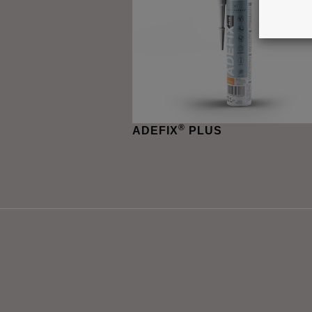
®
ADEFIX
PLUS