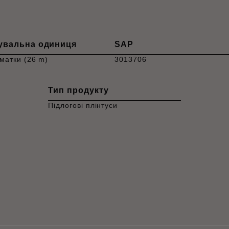
увальна одиниця
SAP
матки (26 m)
3013706
Тип продукту
Підлогові плінтуси