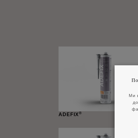
По
Ми 
до
фа
®
ADEFIX