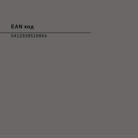
EAN код
5412938518864