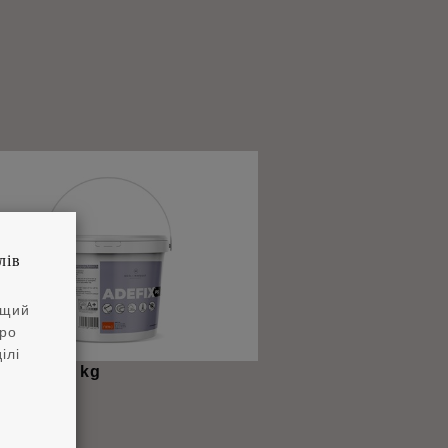
лів
ащий
про
ілі
®
FIX
P5 5 kg