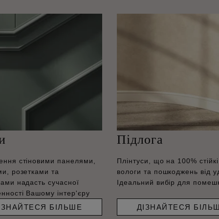
и
Підлога
ення стіновими панелями,
Плінтуси, що на 100% стійкі
ми, розетками та
вологи та пошкоджень від у
гами надасть сучасної
Ідеальний вибір для помеш
нності Вашому інтер'єру
ІЗНАЙТЕСЯ БІЛЬШЕ
ДІЗНАЙТЕСЯ БІЛЬ