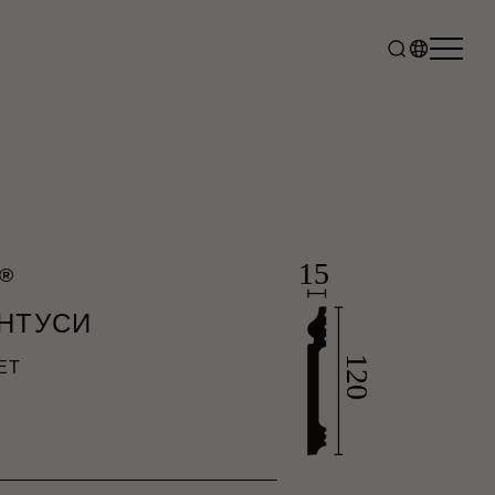
®
ІНТУСИ
ET