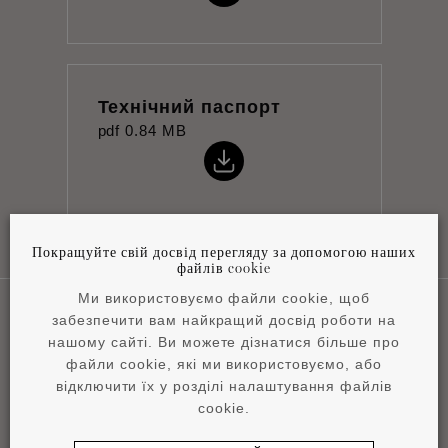
Технічний паспорт
pdf
0.84 MB
Покращуйте свій досвід перегляду за допомогою наших
файлів cookie
Ми використовуємо файли cookie, щоб
забезпечити вам найкращий досвід роботи на
нашому сайті. Ви можете дізнатися більше про
Наші сфери застосування
файли cookie, які ми використовуємо, або
відключити їх у розділі налаштування файлів
cookie.