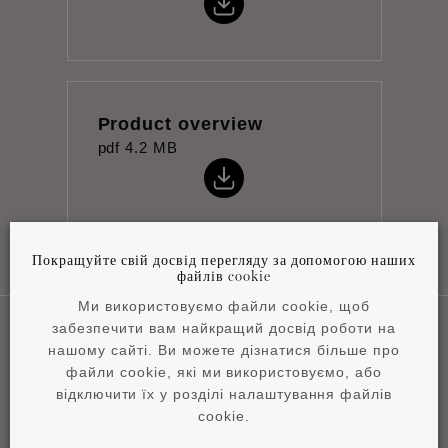
Product overview
pdf
4.2 MB
Покращуйте свій досвід перегляду за допомогою наших
файлів cookie
Ми використовуємо файли cookie, щоб
забезпечити вам найкращий досвід роботи на
нашому сайті. Ви можете дізнатися більше про
Наші сфери застосування
файли cookie, які ми використовуємо, або
відключити їх у розділі налаштування файлів
cookie.