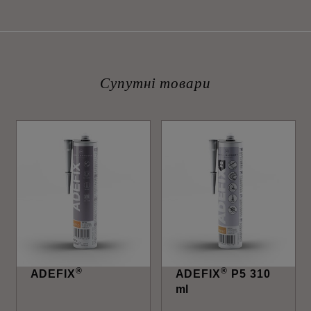
Супутні товари
®
®
ADEFIX
ADEFIX
P5 310
ml