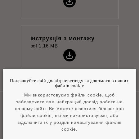
Інструкція з монтажу
pdf
1.16 MB
Покращуйте свій досвід перегляду за допомогою наших
файлів cookie
Ми використовуємо файли cookie, щоб
забезпечити вам найкращий досвід роботи на
нашому сайті. Ви можете дізнатися більше про
Наші сфери застосування
файли cookie, які ми використовуємо, або
відключити їх у розділі налаштування файлів
cookie.